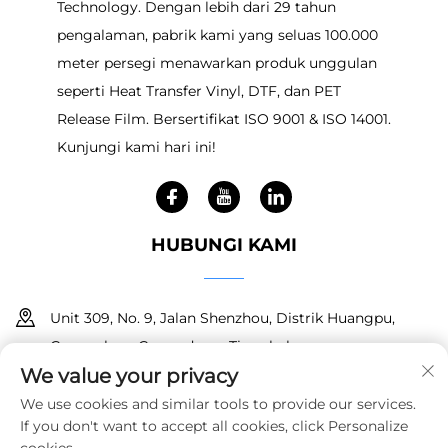
Technology. Dengan lebih dari 29 tahun
pengalaman, pabrik kami yang seluas 100.000
meter persegi menawarkan produk unggulan
seperti Heat Transfer Vinyl, DTF, dan PET
Release Film. Bersertifikat ISO 9001 & ISO 14001.
Kunjungi kami hari ini!
HUBUNGI KAMI
Unit 309, No. 9, Jalan Shenzhou, Distrik Huangpu,
Guangzhou, Guangdong, Tiongkok
We value your privacy
+86 18150601728
We use cookies and similar tools to provide our services.
If you don't want to accept all cookies, click Personalize
[email protected]