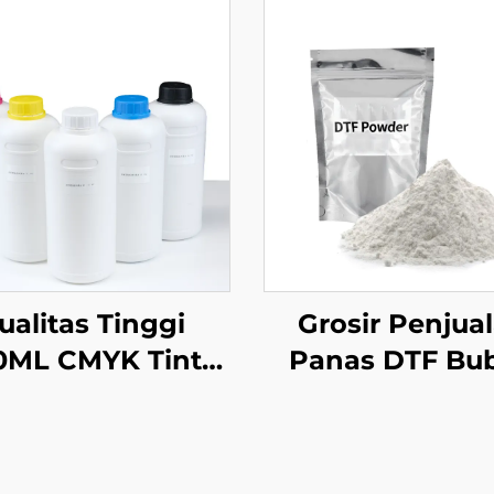
ualitas Tinggi
Grosir Penjua
0ML CMYK Tinta
Panas DTF Bu
cetakan Tekstil
Lem PET Film B
sfer Panas untuk
untuk Penceta
nter DTF Epson
Transfer Pan