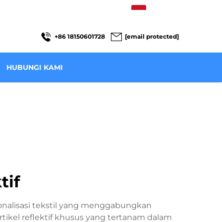
ID
+86 18150601728
[email protected]
HUBUNGI KAMI
tif
rsonalisasi tekstil yang menggabungkan
artikel reflektif khusus yang tertanam dalam