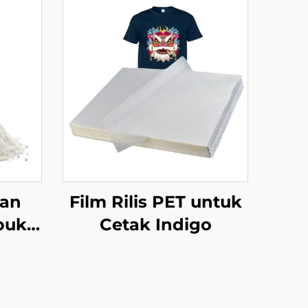
lan
Film Rilis PET untuk
buk
Cetak Indigo
ubuk
kan
as