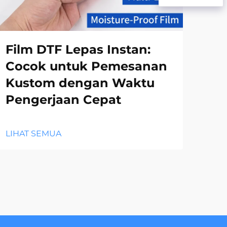
Film DTF Lepas Instan:
Ke
Cocok untuk Pemesanan
Le
Kustom dengan Waktu
Ku
Pengerjaan Cepat
LIH
LIHAT SEMUA