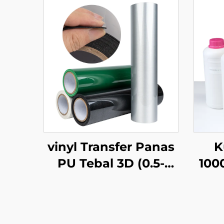
vinyl Transfer Panas
K
PU Tebal 3D (0.5-
100
1.0mm) Untuk Desain
Pen
Logo Pakaian
Tran
Pri