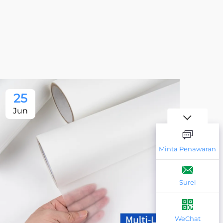
25
2
Jun
Ju
Minta Penawaran
Surel
WeChat