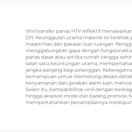
I3
13
Vinil transfer panas HTV reflektif menawark
DIY. Keunggulan utama material ini terletak 
malam hari dan pakaian luar ruangan. Pengg
menggabungkan gaya dengan fungsionalitas 
panas dasar atau setrika rumah tangga, sehi
salah satu keuntungan utama, mempertahanka
jangka panjang bagi pelanggan. Keberaga
kemampuan untuk memotong desain detail me
kenyamanan dan gerakan alami kain, mencega
Selain itu, kompatibilitas vinil dengan berb
hingga aksesori mode dan barang promosi. M
mempertahankan penampilannya meskipun di