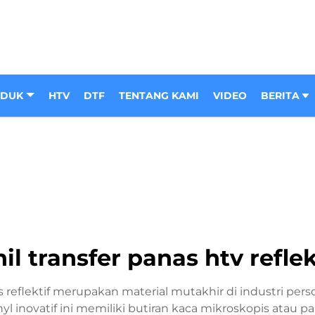
ODUK
HTV
DTF
TENTANG KAMI
VIDEO
BERITA
nil transfer panas htv reflek
nas reflektif merupakan material mutakhir di industri pe
yl inovatif ini memiliki butiran kaca mikroskopis atau p