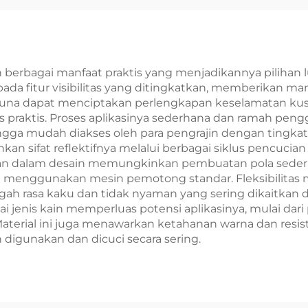
200 I1600 Xp600
Pakaian
90 4720 Tx800
Head
an berbagai manfaat praktis yang menjadikannya pilihan
pada fitur visibilitas yang ditingkatkan, memberikan m
una dapat menciptakan perlengkapan keselamatan kusto
praktis. Proses aplikasinya sederhana dan ramah pen
ngga mudah diakses oleh para pengrajin dengan tingkat
n sifat reflektifnya melalui berbagai siklus pencucian
man dalam desain memungkinkan pembuatan pola seder
nggunakan mesin pemotong standar. Fleksibilitas ma
h rasa kaku dan tidak nyaman yang sering dikaitkan de
agai jenis kain memperluas potensi aplikasinya, mulai da
aterial ini juga menawarkan ketahanan warna dan resist
gunakan dan dicuci secara sering.