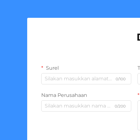
Surel
0/100
Nama Perusahaan
0/200