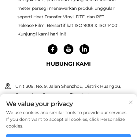
meter persegi menawarkan produk unggulan
seperti Heat Transfer Vinyl, DTF, dan PET
Release Film. Bersertifikat ISO 9001 & ISO 14001.
Kunjungi kami hari ini!
HUBUNGI KAMI
Unit 309, No. 9, Jalan Shenzhou, Distrik Huangpu,
Guangzhou, Guangdong, Tiongkok
We value your privacy
+86 18150601728
We use cookies and similar tools to provide our services.
If you don't want to accept all cookies, click Personalize
[email protected]
cookies.