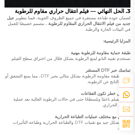
3. الحل النهائي —
فيلم انتقال حراري مقاوم للرطوبة
لضمان جودة طباعة مستقرة في جميع الظروف الجوية، قمنا بتطوير
جيل
جديد من فيلم الانتقال الحراري المقاوم للرطوبة
، مصمم خصيصًا للعمل
في البيئات الحارة والرطبة.
المزايا الرئيسية:
طبقة حماية مقاومة للرطوبة مهنية
تستخدم تقنية النانو لمنع الرطوبة بشكل فعّال من اختراق سطح الفيلم.
تماسك حبر DTF المستقر
تتصل طبقة مقاومة الرطوبة بشكل مثالي بحبر DTF، مما يمنع التشقق أو
التباعد الناتج عن الرطوبة.
انخفاض خطر تكون الفقاعات
يبقى الفيلم ناعمًا ومُسطحًا حتى في حالات الرطوبة العالية بعد عملية
الضغط الحراري.
متوافق مع مختلف عمليات الطباعة الحرارية
يعمل بشكل جيد مع تقنيات DTF والطباعة الحرارية وطباعة التأثيرات
الخاصة.