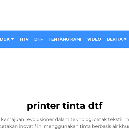
ODUK
HTV
DTF
TENTANG KAMI
VIDEO
BERITA
printer tinta dtf
n kemajuan revolusioner dalam teknologi cetak tekstil, m
etakan inovatif ini menggunakan tinta berbasis air k