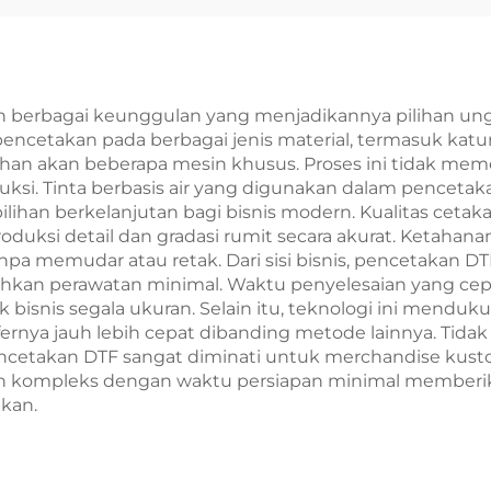
200 I1600 Xp600
90 4720 Tx800
Head
berbagai keunggulan yang menjadikannya pilihan unggul
ncetakan pada berbagai jenis material, termasuk katun,
an akan beberapa mesin khusus. Proses ini tidak memer
uksi. Tinta berbasis air yang digunakan dalam pencet
ilihan berkelanjutan bagi bisnis modern. Kualitas cetak
uksi detail dan gradasi rumit secara akurat. Ketahana
npa memudar atau retak. Dari sisi bisnis, pencetakan 
uhkan perawatan minimal. Waktu penyelesaian yang c
isnis segala ukuran. Selain itu, teknologi ini menduk
sfernya jauh lebih cepat dibanding metode lainnya. T
cetakan DTF sangat diminati untuk merchandise kustom
 kompleks dengan waktu persiapan minimal memberi
akan.