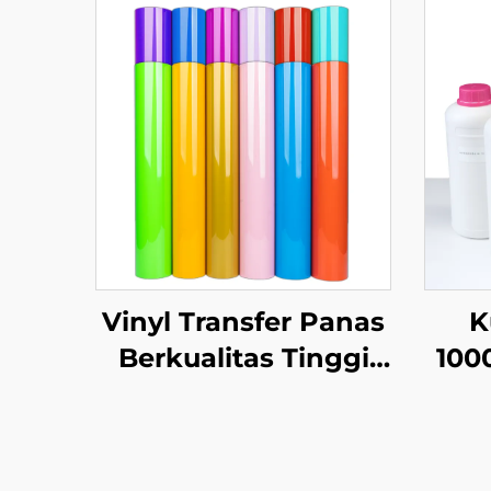
Vinyl Transfer Panas
K
Berkualitas Tinggi
100
Mudah Dibersihkan
Pen
Dan Ditransfer
Tran
Pri