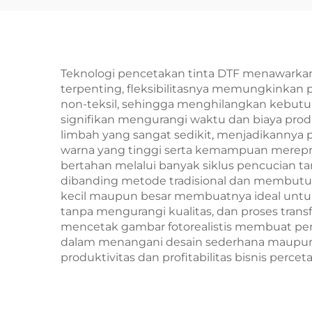
I3
13
Teknologi pencetakan tinta DTF menawarkan 
terpenting, fleksibilitasnya memungkinkan pe
non-teksil, sehingga menghilangkan kebutuh
signifikan mengurangi waktu dan biaya prod
limbah yang sangat sedikit, menjadikannya p
warna yang tinggi serta kemampuan mereprod
bertahan melalui banyak siklus pencucian ta
dibanding metode tradisional dan membut
kecil maupun besar membuatnya ideal untuk b
tanpa mengurangi kualitas, dan proses tran
mencetak gambar fotorealistis membuat pen
dalam menangani desain sederhana maupun
produktivitas dan profitabilitas bisnis percet