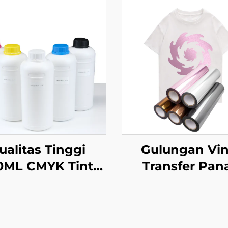
ualitas Tinggi
Gulungan Vin
0ML CMYK Tinta
Transfer Pan
cetakan Tekstil
Metalik unt
sfer Panas untuk
Pakaian
nter DTF Epson