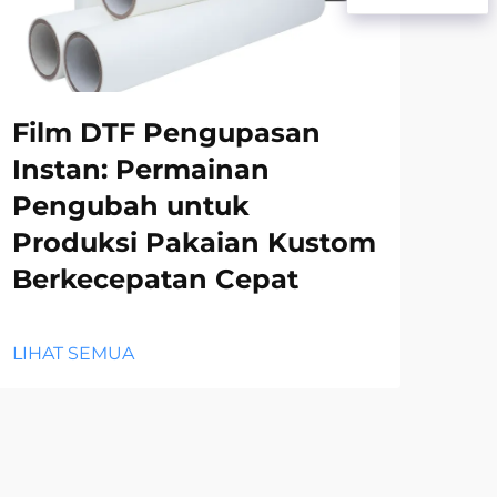
Film DTF Pengupasan
Ke
Instan: Permainan
Le
Pengubah untuk
Ku
Produksi Pakaian Kustom
Berkecepatan Cepat
LIH
LIHAT SEMUA