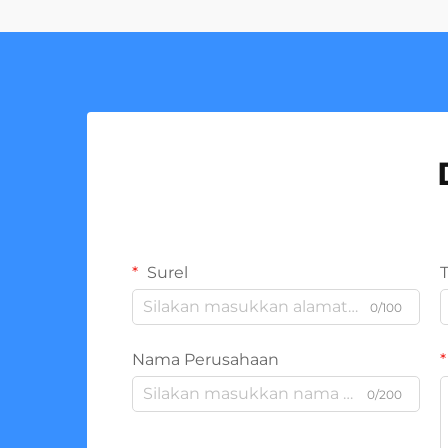
Surel
0/100
Nama Perusahaan
0/200