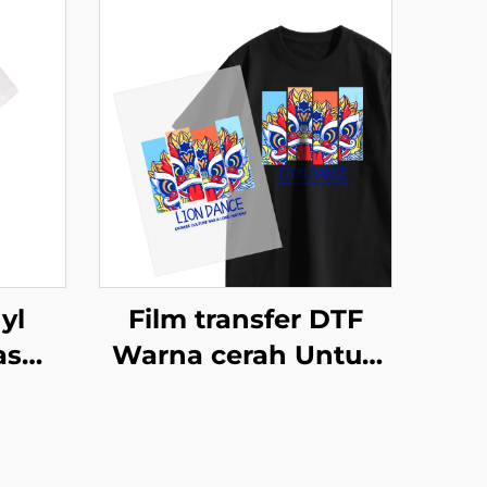
yl
Film transfer DTF
as
Warna cerah Untuk
uk
kaos