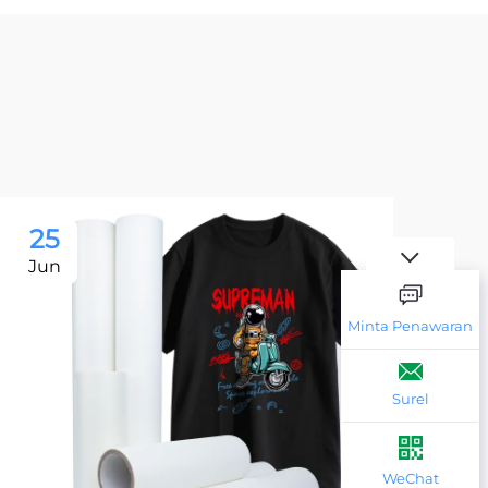
25
2
Jun
Ju
Minta Penawaran
Surel
WeChat