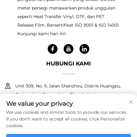
meter persegi menawarkan produk unggulan
seperti Heat Transfer Vinyl, DTF, dan PET
Release Film. Bersertifikat ISO 9001 & ISO 14001.
Kunjungi kami hari ini!
HUBUNGI KAMI
Unit 309, No. 9, Jalan Shenzhou, Distrik Huangpu,
Guangzhou, Guangdong, Tiongkok
We value your privacy
+86 18150601728
We use cookies and similar tools to provide our services.
If you don't want to accept all cookies, click Personalize
[email protected]
cookies.