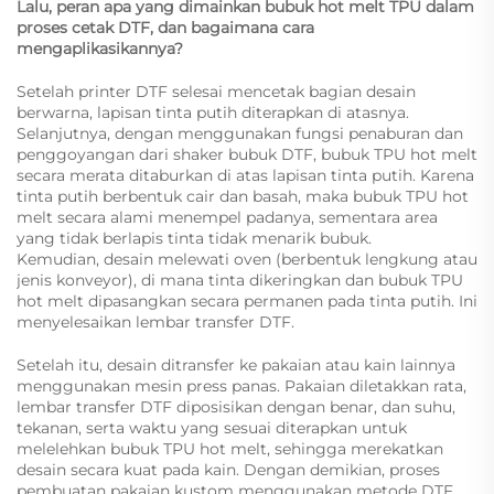
Lalu, peran apa yang dimainkan bubuk hot melt TPU dalam
proses cetak DTF, dan bagaimana cara
mengaplikasikannya?
Setelah printer DTF selesai mencetak bagian desain
berwarna, lapisan tinta putih diterapkan di atasnya.
Selanjutnya, dengan menggunakan fungsi penaburan dan
penggoyangan dari shaker bubuk DTF, bubuk TPU hot melt
secara merata ditaburkan di atas lapisan tinta putih. Karena
tinta putih berbentuk cair dan basah, maka bubuk TPU hot
melt secara alami menempel padanya, sementara area
yang tidak berlapis tinta tidak menarik bubuk.
Kemudian, desain melewati oven (berbentuk lengkung atau
jenis konveyor), di mana tinta dikeringkan dan bubuk TPU
hot melt dipasangkan secara permanen pada tinta putih. Ini
menyelesaikan lembar transfer DTF.
Setelah itu, desain ditransfer ke pakaian atau kain lainnya
menggunakan mesin press panas. Pakaian diletakkan rata,
lembar transfer DTF diposisikan dengan benar, dan suhu,
tekanan, serta waktu yang sesuai diterapkan untuk
melelehkan bubuk TPU hot melt, sehingga merekatkan
desain secara kuat pada kain. Dengan demikian, proses
pembuatan pakaian kustom menggunakan metode DTF