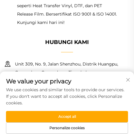
seperti Heat Transfer Vinyl, DTF, dan PET
Release Film. Bersertifikat ISO 9001 & ISO 14001.
Kunjungi kami hari ini!
HUBUNGI KAMI
Unit 309, No. 9, Jalan Shenzhou, Distrik Huangpu,
Guangzhou, Guangdong, Tiongkok
We value your privacy
+86 18150601728
We use cookies and similar tools to provide our services.
If you don't want to accept all cookies, click Personalize
[email protected]
cookies.
Accept all
Hak Cipta © 2026 Guangzhou Haoyin New Material Technology
Co., Ltd. Semua hak dilindungi.
Kebijakan Privasi
Personalize cookies
BERANDA
PRODUK
SAMPEL GRATIS
TEL