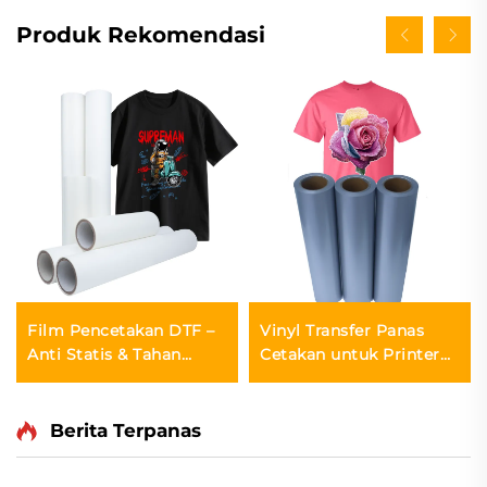
Produk Rekomendasi
Film Pencetakan DTF –
Vinyl Transfer Panas
Anti Statis & Tahan
Cetakan untuk Printer
Kelembapan
Inkjet
Berita Terpanas