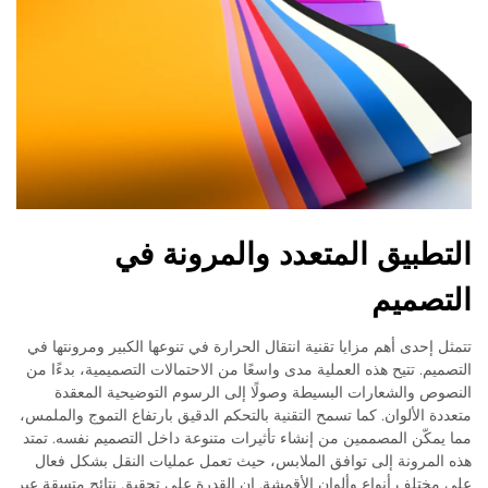
التطبيق المتعدد والمرونة في
التصميم
تتمثل إحدى أهم مزايا تقنية انتقال الحرارة في تنوعها الكبير ومرونتها في
التصميم. تتيح هذه العملية مدى واسعًا من الاحتمالات التصميمية، بدءًا من
النصوص والشعارات البسيطة وصولًا إلى الرسوم التوضيحية المعقدة
متعددة الألوان. كما تسمح التقنية بالتحكم الدقيق بارتفاع التموج والملمس،
مما يمكّن المصممين من إنشاء تأثيرات متنوعة داخل التصميم نفسه. تمتد
هذه المرونة إلى توافق الملابس، حيث تعمل عمليات النقل بشكل فعال
على مختلف أنواع وألوان الأقمشة. إن القدرة على تحقيق نتائج متسقة عبر