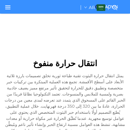
AR
انتقال حرارة منفوخ
يمثل انتقال حرارة البثوث تقنية طباعة ثورية تخلق تصميمات بارزة ثلاثية
الأبعاد على أسطح الأقمشة. تجمع هذه العملية المبتكرة بين تركيبات حبر
متخصصة وتطبيق دقيق للحرارة لتحقيق تأثير مرتفع مميز يضيف جاذبية
بصرية ولمسية للملابس والمنسوجات. تعتمد التكنولوجيا نظامًا فريدًا من
الحبر القائم على المسحوق الذي يتمدد عند تعرضه لمدى معين من درجات
الحرارة، عادةً ما بين 320 إلى 350 درجة فهرنهايت. خلال عملية التطبيق،
يُطبَع التصميم أولًا باستخدام حبر البثوث المتخصص الذي يحتوي على
عوامل توسيع مجهرية. عندما تُطبَّق الحرارة عبر مكواة حرارية أو معدات
مشابهة، تنشط هذه العوامل مسببة ارتفاع الحبر وإنشاء تأثير ناعم ومُبطَّن