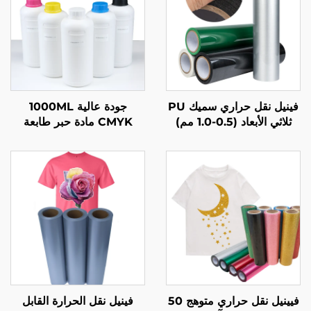
فينيل نقل حراري سميك PU
جودة عالية 1000ML
ثلاثي الأبعاد (0.5-1.0 مم)
CMYK مادة حبر طابعة
لتصميم شعار الملابس
DTF لنقل النسيجpatible
مع رؤوس الطابعات Epson
I3200 I1600 Xp600 1390
4720 Tx800
فيينيل نقل حراري متوهج 50
فينيل نقل الحرارة القابل