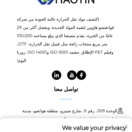
اكتشف مواد نقل الحرارة عالية الجودة من شركة
قوانغتشو هاويين لتقنية المواد الجديدة. وبفضل أكثر من 29
عامًا من الخبرة، يقدم مصنعنا الذي يبلغ مساحته 100,000
متر مربع منتجات رائعة مثل فينيل نقل الحرارة، DTF،
وفيلم PET الإطلاق. معتمد ISO 9001 وISO 14001. زورنا
اليوم!
تواصل معنا
الوحدة 309، رقم 9، شارع شينزو، منطقة هوانغبو، مدينة
قوانغتشو، مقاطعة قوانغدونغ، الصين
We value your privacy