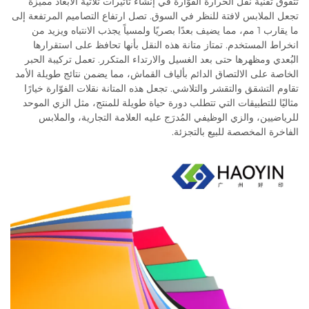
تتفوق تقنية نقل الحرارة الفوّارة في إنشاء تأثيرات ثلاثية الأبعاد مميزة
تجعل الملابس لافتة للنظر في السوق. تصل ارتفاع التصاميم المرتفعة إلى
ما يقارب 1 مم، مما يضيف بعدًا بصريًا ولمسياً يجذب الانتباه ويزيد من
انخراط المستخدم. تمتاز متانة هذه النقل بأنها تحافظ على استقرارها
البُعدي ومظهرها حتى بعد الغسيل والارتداء المتكرر. تعمل تركيبة الحبر
الخاصة على الالتصاق الدائم بألياف القماش، مما يضمن نتائج طويلة الأمد
تقاوم التشقق والتقشر والتلاشي. تجعل هذه المتانة نقلات الفوّارة خيارًا
مثاليًا للتطبيقات التي تتطلب دورة حياة طويلة للمنتج، مثل الزي الموحد
للرياضيين، والزي الوظيفي المُدرَج عليه العلامة التجارية، والملابس
الفاخرة المخصصة للبيع بالتجزئة.