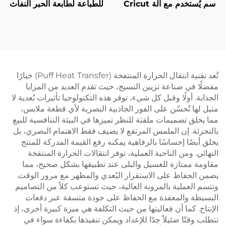
سم يُستخدم مع آلة Cricut
للطباعة لطابعة الحبر النفاث
وقمصان التي شيرت
تُعد تقنية انتقال الحرارة المنتفخة (Puff Heat Transfer) خيارًا
مفضلًا في صناعة تزيين النسيج، حيث تقدم العديد من المزايا
الجذابة. أولًا وقبل كل شيء، توفر هذه التكنولوجيا تأثيرات بُعدية لا
مثيل لها تُحسّن على الفور الجاذبية البصرية لأي قطعة ملابس،
مما يخلق تصميمات ملفتة للنظر تميزها في البيئة التنافسية للبيع
بالتجزئة. إن الملمس المرتفع لا يضيف فقط الاهتمام البصري، بل
يخلق أيضًا إحساسًا بالرفاهية يمكنه رفع القيمة المدركة للمنتج
النهائي. ومن الناحية العملية، توفر انتقالات الحرارة المنتفخة
مقاومة ممتازة للغسيل والبلى عند تطبيقها بشكل صحيح، مما
يضمن الحفاظ على الاستقرار البُعدي والمظهر مع مرور الوقت.
وتتسم العملية بالمرونة العالية، حيث تستوعب كلاً من التصاميم
البسيطة والمعقدة مع الحفاظ على جودة متسقة عبر دفعات
الإنتاج. كما أن فعاليتها من حيث التكلفة هي ميزة كبيرة أخرى، إذ
تتطلب وقتًا ضئيلاً جدًا للإعداد ويمكن تنفيذها بكفاءة سواء في