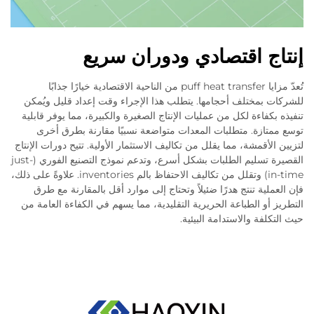
إنتاج اقتصادي ودوران سريع
تُعدّ مزايا puff heat transfer من الناحية الاقتصادية خيارًا جذابًا
للشركات بمختلف أحجامها. يتطلب هذا الإجراء وقت إعداد قليل ويُمكن
تنفيذه بكفاءة لكل من عمليات الإنتاج الصغيرة والكبيرة، مما يوفر قابلية
توسع ممتازة. متطلبات المعدات متواضعة نسبيًا مقارنة بطرق أخرى
لتزيين الأقمشة، مما يقلل من تكاليف الاستثمار الأولية. تتيح دورات الإنتاج
القصيرة تسليم الطلبات بشكل أسرع، وتدعم نموذج التصنيع الفوري (just-
in-time) وتقلل من تكاليف الاحتفاظ بالم inventories. علاوةً على ذلك،
فإن العملية تنتج هدرًا ضئيلاً وتحتاج إلى موارد أقل بالمقارنة مع طرق
التطريز أو الطباعة الحريرية التقليدية، مما يسهم في الكفاءة العامة من
حيث التكلفة والاستدامة البيئية.