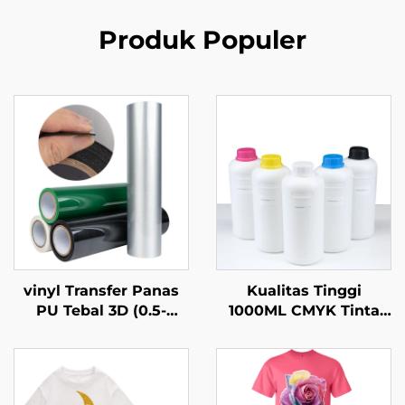
Produk Populer
vinyl Transfer Panas
Kualitas Tinggi
PU Tebal 3D (0.5-
1000ML CMYK Tinta
1.0mm) Untuk Desain
Pencetakan Tekstil
Logo Pakaian
Transfer Panas untuk
Printer DTF Epson
I3200 I1600 Xp600 1390