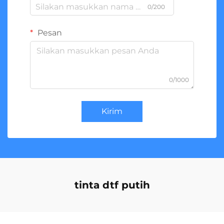
0/200
Pesan
0/1000
Kirim
tinta dtf putih