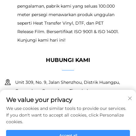
pengalaman, pabrik kami yang seluas 100.000
meter persegi menawarkan produk unggulan
seperti Heat Transfer Vinyl, DTF, dan PET
Release Film. Bersertifikat ISO 9001 & ISO 14001.
Kunjungi kami hari ini!
HUBUNGI KAMI
Unit 309, No. 9, Jalan Shenzhou, Distrik Huangpu,
Guangzhou, Guangdong, Tiongkok
We value your privacy
+86 18150601728
We use cookies and similar tools to provide our services.
If you don't want to accept all cookies, click Personalize
[email protected]
cookies.
Accept all