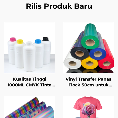
Rilis Produk Baru
Kualitas Tinggi
Vinyl Transfer Panas
1000ML CMYK Tinta
Flock 50cm untuk
Pencetakan Tekstil
Kaos
Transfer Panas untuk
Printer DTF Epson
I3200 I1600 Xp600 1390
4720 Tx800 Head