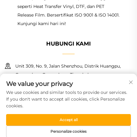
seperti Heat Transfer Vinyl, DTF, dan PET
Release Film. Bersertifikat ISO 9001 & ISO 14001.
Kunjungi kami hari ini!
HUBUNGI KAMI
Unit 309, No. 9, Jalan Shenzhou, Distrik Huangpu,
Guangzhou, Guangdong, Tiongkok
We value your privacy
+86 18150601728
We use cookies and similar tools to provide our services.
If you don't want to accept all cookies, click Personalize
[email protected]
cookies.
Accept all
Hak cipta © 2025 Guangzhou Haoyin New Material Technology
Co., Ltd. Hak-hak semua dilindungi.
Kebijakan Privasi
Personalize cookies
BERANDA
PRODUK
SAMPEL GRATIS
TEL